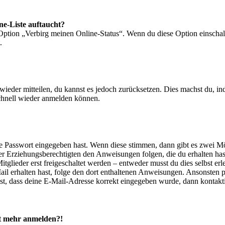
ne-Liste auftaucht?
 Option „Verbirg meinen Online-Status“. Wenn du diese Option einschal
.
t wieder mitteilen, du kannst es jedoch zurücksetzen. Dies machst du, 
schnell wieder anmelden können.
ige Passwort eingegeben hast. Wenn diese stimmen, dann gibt es zwei 
iner Erziehungsberechtigten den Anweisungen folgen, die du erhalten hast
glieder erst freigeschaltet werden – entweder musst du dies selbst erl
-Mail erhalten hast, folge den dort enthaltenen Anweisungen. Ansonsten
st, dass deine E-Mail-Adresse korrekt eingegeben wurde, dann kontakti
cht mehr anmelden?!