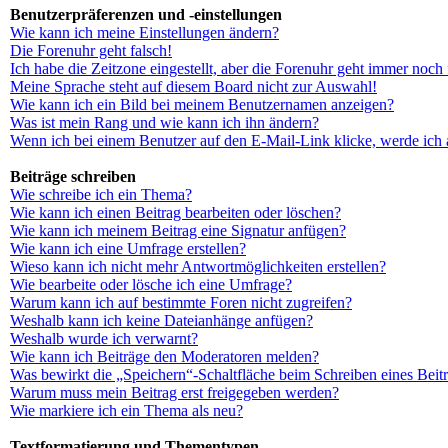
Benutzerpräferenzen und -einstellungen
Wie kann ich meine Einstellungen ändern?
Die Forenuhr geht falsch!
Ich habe die Zeitzone eingestellt, aber die Forenuhr geht immer noch 
Meine Sprache steht auf diesem Board nicht zur Auswahl!
Wie kann ich ein Bild bei meinem Benutzernamen anzeigen?
Was ist mein Rang und wie kann ich ihn ändern?
Wenn ich bei einem Benutzer auf den E-Mail-Link klicke, werde ich 
Beiträge schreiben
Wie schreibe ich ein Thema?
Wie kann ich einen Beitrag bearbeiten oder löschen?
Wie kann ich meinem Beitrag eine Signatur anfügen?
Wie kann ich eine Umfrage erstellen?
Wieso kann ich nicht mehr Antwortmöglichkeiten erstellen?
Wie bearbeite oder lösche ich eine Umfrage?
Warum kann ich auf bestimmte Foren nicht zugreifen?
Weshalb kann ich keine Dateianhänge anfügen?
Weshalb wurde ich verwarnt?
Wie kann ich Beiträge den Moderatoren melden?
Was bewirkt die „Speichern“-Schaltfläche beim Schreiben eines Beit
Warum muss mein Beitrag erst freigegeben werden?
Wie markiere ich ein Thema als neu?
Textformatierung und Thementypen