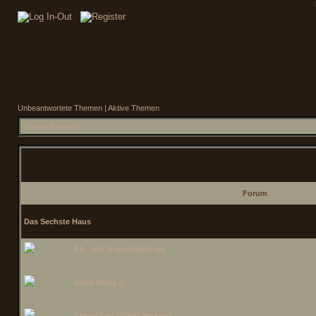
Unbeantwortete Themen
|
Aktive Themen
Foren-Übersicht
Forum
Das Sechste Haus
Ab- und Anmeldeforum
Ihr seid verreist? Ihr macht eine Pause? Dann sagt hier Bescheid!
Guild Wars 2
Das Forum zu unserer Gilde zu "Guild Wars 2"