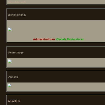
Foren-Übersicht
Wer ist online?
Insgesamt sind
154
Besucher online: 0 registrierte, 0 unsichtb
Der Besucherrekord liegt bei
1788
Besuchern, die am Sa 9. Mai 2
Mitglieder: 0 Mitglieder
Legende ::
Administratoren
,
Globale Moderatoren
Geburtstage
Heute hat kein Mitglied Geburtstag
Statistik
Beiträge insgesamt:
11170
| Themen insgesamt:
1239
| Mitglie
Anmelden