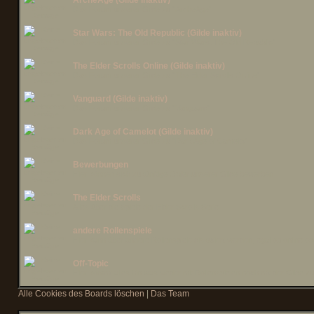
ArcheAge (Gilde inaktiv)
Das Forum unserer Gilde zu "ArcheAge"
Star Wars: The Old Republic (Gilde inaktiv)
Das Forum unserer Gilde zu "Star Wars: The Old Republic"
The Elder Scrolls Online (Gilde inaktiv)
Das Forum unserer Gilde zu "The Elder Scrolls Online"
Vanguard (Gilde inaktiv)
Das Forum unserer Gilde zu "Vanguard"
Dark Age of Camelot (Gilde inaktiv)
Das Forum unserer Gilde zu "Dark Age of Camelot"
Bewerbungen
Hier können sich zukünftige Opfer unserer Gilde bewerben.
The Elder Scrolls
Alles über die Spiele der Elder Scrolls Serie
andere Rollenspiele
Hier kann über andere Rollenspiele diskutiert werden, egal ob online ode
Off-Topic
Hier kommt alles hin was weder mit Rollenspielen noch mit der Gilde zu
Alle Cookies des Boards löschen
|
Das Team