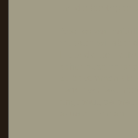
um die benötigten
Aber es war natürl
mussten wir aber 
Haus danach aufzu
schon zusammengef
zu bekommen als Ho
hatten wir fast "n
angebaut, da brauc
extra zu farmen.
______________