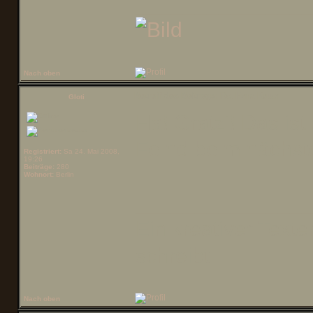
______________
Nach oben
Betreff des Beitrags:
Re: Ezna Kutter
Gloti
Ha! Gratzi! Das is
Feind beim nächste
Registriert:
Sa 24. Mai 2008,
19:26
Beiträge:
280
Wohnort:
Berlin
______________
Ein kreativer Texte
schreibt.
Nach oben