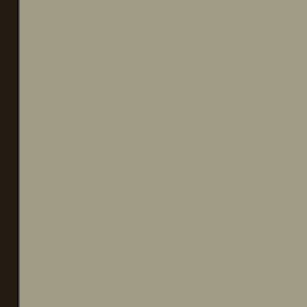
schon, als ich den
Einige Items für d
"Warenschmuggel" p
bekommen, da hatte
ausreichender Anz
Die anderen haben 
gekauft. (Ich glau
insgesamt.) Ohne d
wir vielleicht noch
(Vorher hätten wir
Items an welchen