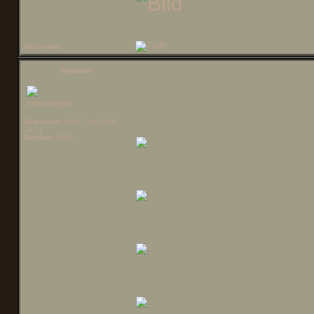
Nach oben
Betreff des Beitrags:
Re: Ezna Kutter
Taigabaer
So, gestern haben 
Gildenmitglied
Registriert:
Fr 29. Feb 2008,
12:24
Beiträge:
2678