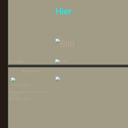
Hier
sind die Bilde
______________
Nach oben
Betreff des Beitrags:
Re: Ezna Kutter
Haldir Lorien
Gildenmitglied
Registriert:
Fr 29. Feb 2008,
19:18
Beiträge:
1055
Ging dann aber sch
Ziel auch erst am 