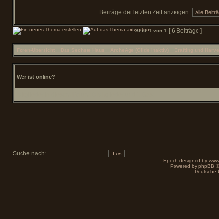
Beiträge der letzten Zeit anzeigen:
[ 6 Beiträge ]
Seite
1
von
1
Foren-Übersicht
»
Das Sechste Haus
»
ArcheAge (Gilde inaktiv)
»
Crafting und Harve
Wer ist online?
Mitglieder in diesem Forum: 0 Mitglieder und 1 Gast
Suche nach:
Epoch designed by
www
Powered by
phpBB
©
Deutsche 