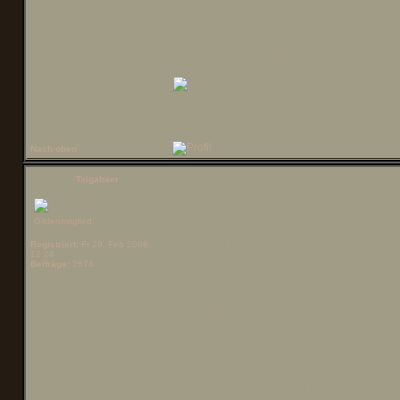
______________
Das Sechste Hau
Nach oben
Betreff des Beitrags:
Re: Ezna Kutter
Taigabaer
Der Hauptgrund war
Gildenmitglied
parallel/zusammen 
Registriert:
Fr 29. Feb 2008,
12:24
Beiträge:
2678
Quests waren es 5 
mittlere Haus verbr
200 von den benöti