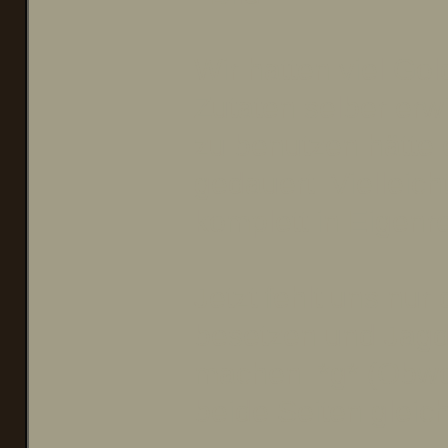
Wir hatten viel Go
Zutaten selber er
zu benutzen hätte 
gedauert. Vielleic
komplett in Eigenr
Jetzt fehlt uns nu
besetzen und Jagd 
machen. *g* (Obwoh
beide Seiten gleic