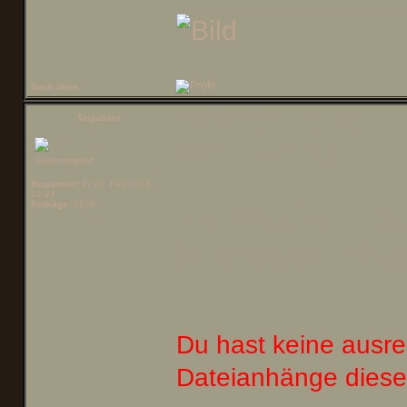
Nach oben
Betreff des Beitrags:
Re: Ezna Kutter
Taigabaer
Schiffstuning 2
Gildenmitglied
Registriert:
Fr 29. Feb 2008,
12:24
Beiträge:
2678
Das Kriegsschiff b
besonderen Fähigke
Du hast keine ausr
Dateianhänge diese