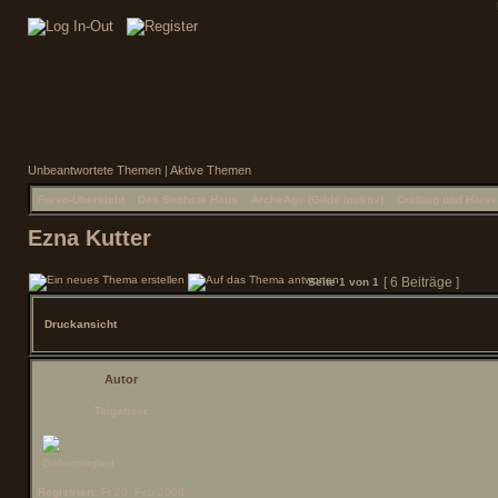
Unbeantwortete Themen
|
Aktive Themen
Foren-Übersicht
»
Das Sechste Haus
»
ArcheAge (Gilde inaktiv)
»
Crafting und Harve
Ezna Kutter
[ 6 Beiträge ]
Seite
1
von
1
Druckansicht
Autor
Betreff des Beitrags:
Ezna Kutter
Taigabaer
Nächstes Ziel: Ezn
Gildenmitglied
Registriert:
Fr 29. Feb 2008,