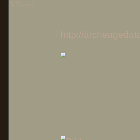
12:24
Beiträge:
2678
Daten dazu:
http://archeagedat
Das größte Problem
Sterne. Allerdings
unserer regelmäßi
______________