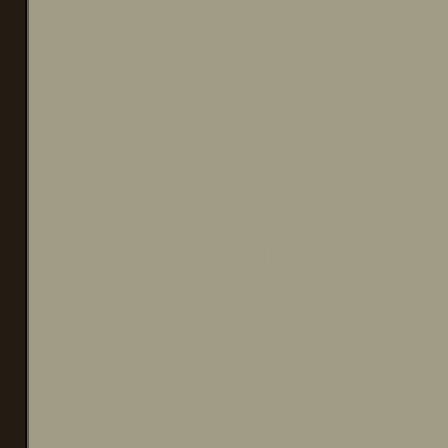
Hier ist das gute S
wert. Man erntet d
wieder als normale
Blitzholzbaumstamm
Blitzholz. Taigi b
bei allen Sammeli
wäre es wohl sich
Spieler mit dem hö
Buffs, die die Aus
ein Segen erster G