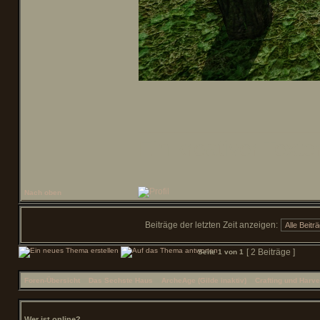
______________
Ein kreativer Texte
Nach oben
Beiträge der letzten Zeit anzeigen:
[ 2 Beiträge ]
Seite
1
von
1
Foren-Übersicht
»
Das Sechste Haus
»
ArcheAge (Gilde inaktiv)
»
Crafting und Harve
Wer ist online?