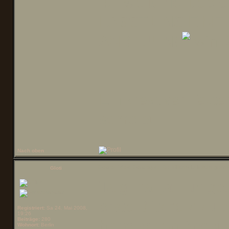
Ich weiß nicht ob d
LASST UNS EIN
ANBAUEN!
______________
Ein kreativer Texte
schreibt.
Nach oben
Betreff des Beitrags:
Re: Blitzholz leicht gem
Gloti
Taigi hat ja nun g
erste Blitzholz zu
Registriert:
Sa 24. Mai 2008,
19:26
Beiträge:
280
hatte schon Angst
Wohnort:
Berlin