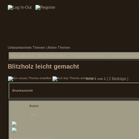
Unbeantwortete Themen
|
Aktive Themen
Foren-Übersicht
»
Das Sechste Haus
»
ArcheAge (Gilde inaktiv)
»
Crafting und Harve
Blitzholz leicht gemacht
[ 2 Beiträge ]
Seite
1
von
1
Druckansicht
Autor
Betreff des Beitrags:
Blitzholz leicht gemacht
Gloti
Ich habe gerade di
Archeum Donnerba
Registriert:
Sa 24. Mai 2008,