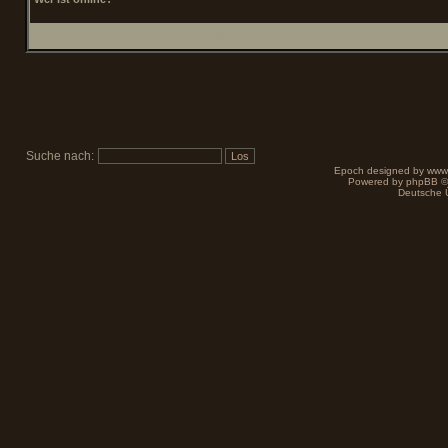
Mitglieder in diesem Forum: 0 Mitglieder und 2 Gäste
Suche nach:
Epoch designed by
www
Powered by
phpBB
©
Deutsche 