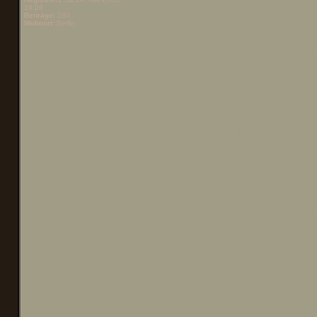
19:26
Beiträge:
280
bekommt, eine 10%
Wohnort:
Berlin
einschlägt. Gegenü
Chance hat, ist das
sogar so häufig vo
darüber aufregen, 
nimmt.
Wie auch immer. 
einem speziellen 
pflegen, dann wirf