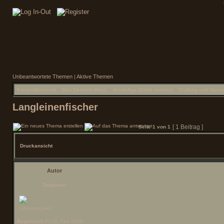
Unbeantwortete Themen
|
Aktive Themen
Foren-Übersicht
»
Das Sechste Haus
»
ArcheAge (Gilde inaktiv)
»
Crafting und Harve
Langleinenfischer
[ 1 Beitrag ]
Seite
1
von
1
Druckansicht
Autor
Betreff des Beitrags:
Langleinenfischer
Taigabaer
Ich überlege, was wir u
Gildenmitglied
Video hab ich gesehen,
Registriert:
Fr 29. Feb 2008,