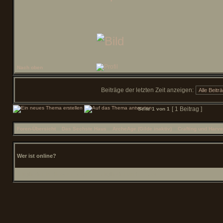
_________________
Nach oben
Beiträge der letzten Zeit anzeigen:
[ 1 Beitrag ]
Seite
1
von
1
Foren-Übersicht
»
Das Sechste Haus
»
ArcheAge (Gilde inaktiv)
»
Crafting und Harve
Wer ist online?
Mitglieder in diesem Forum: 0 Mitglieder und 1 Gast