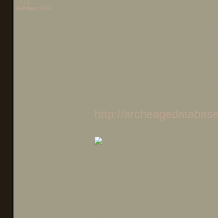
12:24
macht. Man fängt Fische
Beiträge:
2678
Schiffs und verkauft si
brachte ein großer Fisc
sicher einen bestimmten 
Hier der Eintrag aus de
http://archeagedatabase
250x Gildasterne
10 Gold