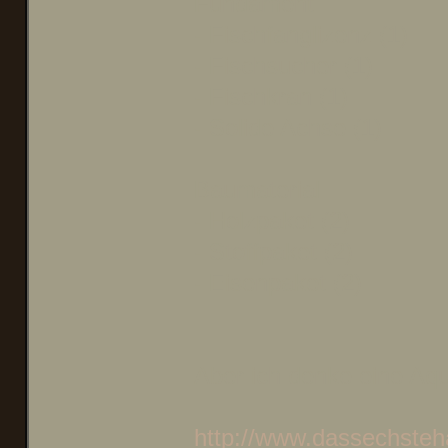
Fundament
- Fischfanglizenz (1)
- Fischsucher (1)
- Fischkran (1)
- Solide Achse (1)
Baumaterial
- Holzpaket (2)
- Stoffpaket (2)
- Eisenpaket (2)
Aber ich denke eine Aqu
http://www.dassechsteh