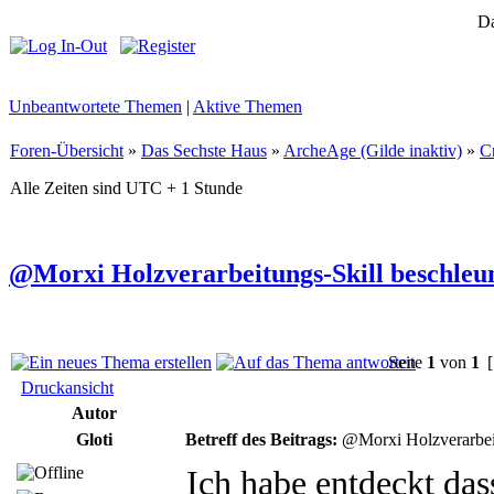
Da
Unbeantwortete Themen
|
Aktive Themen
Foren-Übersicht
»
Das Sechste Haus
»
ArcheAge (Gilde inaktiv)
»
C
Alle Zeiten sind UTC + 1 Stunde
@Morxi Holzverarbeitungs-Skill beschleu
Seite
1
von
1
[
Druckansicht
Autor
Gloti
Betreff des Beitrags:
@Morxi Holzverarbeit
Ich habe entdeckt dass