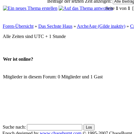
Beiträge der letzten Zeit anzeigen:
Seite
1
von
1
[
Foren-Übersicht
»
Das Sechste Haus
»
ArcheAge (Gilde inaktiv)
»
C
Alle Zeiten sind UTC + 1 Stunde
Wer ist online?
Mitglieder in diesem Forum: 0 Mitglieder und 1 Gast
Suche nach:
Epoch designed by
www.chaosburnt.com
© 1995-2007 ChaosBurnt